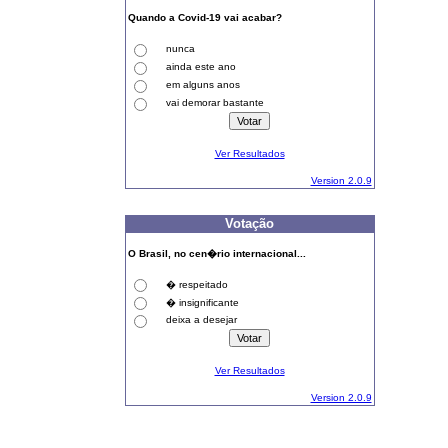
Quando a Covid-19 vai acabar?
nunca
ainda este ano
em alguns anos
vai demorar bastante
Ver Resultados
Version 2.0.9
Votação
O Brasil, no cen�rio internacional...
� respeitado
� insignificante
deixa a desejar
Ver Resultados
Version 2.0.9