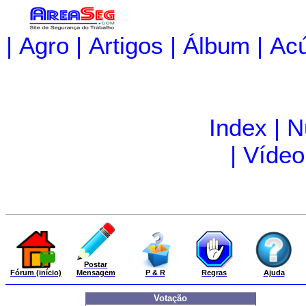
|
Agro
|
Artigos
|
Álbum
|
Acú
Index
|
N
|
Vídeo
Postar
Fórum (início)
Mensagem
P & R
Regras
Ajuda
Votação