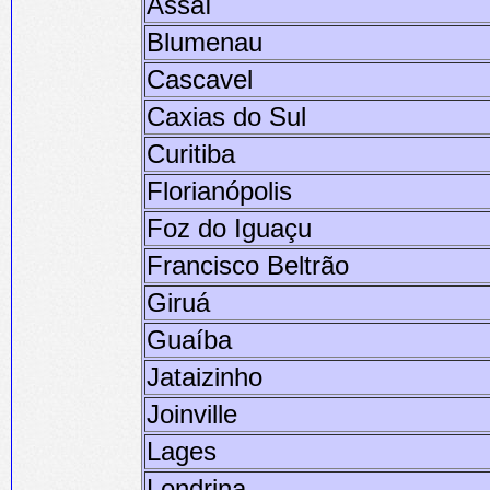
Assaí
Blumenau
Cascavel
Caxias do Sul
Curitiba
Florianópolis
Foz do Iguaçu
Francisco Beltrão
Giruá
Guaíba
Jataizinho
Joinville
Lages
Londrina