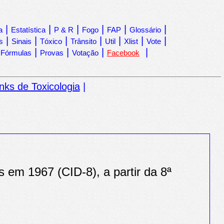
|
|
|
|
|
|
a
Estatística
P & R
Fogo
FAP
Glossário
|
|
|
|
|
|
|
s
Sinais
Tóxico
Trânsito
Util
Xlist
Vote
|
|
|
|
|
Fórmulas
Provas
Votação
Facebook
inks de Toxicologia
|
 em 1967 (CID-8), a partir da 8ª