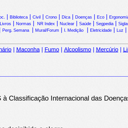
|
|
|
|
|
|
|
oc.
Biblioteca
Civil
Crono
Dica
Doenças
Eco
Ergonomi
|
|
|
|
|
|
Livros
Normas
NR Index
Nuclear
Saúde
Segpedia
Sigla
|
|
|
|
|
Perg. Semana
Mural/Forum
I. Medição
Eletricidade
Luz
nário
|
Maconha
|
Fumo
|
Alcoolismo
|
Mercúrio
|
L
 à Classificação Internacional das Doenças