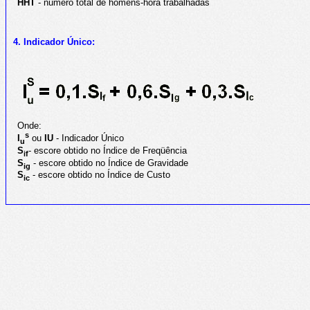
HHT
- número total de homens-hora trabalhadas
4. Indicador Único:
Onde:
s
I
ou
IU
- Indicador Único
u
S
- escore obtido no Índice de Freqüência
if
S
- escore obtido no Índice de Gravidade
ig
S
- escore obtido no Índice de Custo
ic