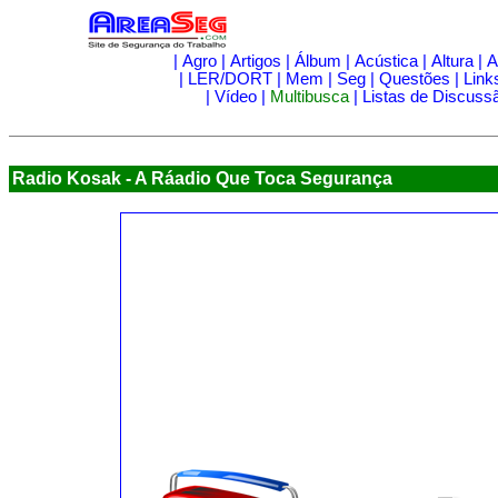
|
Agro
|
Artigos
|
Álbum
|
Acústica
|
Altura
|
A
|
LER/DORT
|
Mem
|
Seg
|
Questões
|
Link
|
Vídeo
|
Multibusca
|
Listas de Discuss
Radio Kosak - A Ráadio Que Toca Segurança