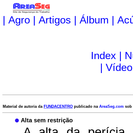
|
Agro
|
Artigos
|
Álbum
|
Acú
Index
|
N
|
Vídeo
Material de autoria da
FUNDACENTRO
publicado na
AreaSeg.com
sob 
Alta sem restrição
A alta da perícia