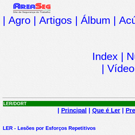
|
Agro
|
Artigos
|
Álbum
|
Acú
Index
|
N
|
Vídeo
LER/DORT
|
Principal
|
Que é Ler
|
Pr
LER - Lesões por Esforços Repetitivos