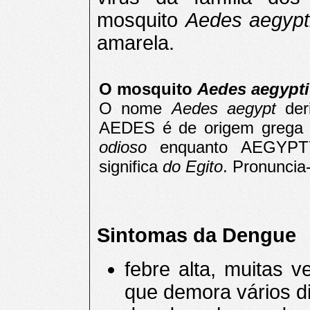
mosquito
Aedes aegypt
amarela.
O mosquito
Aedes aegypti
O nome
Aedes aegypt
de
AEDES é de origem grega 
odioso
enquanto AEGYPTY
significa
do Egito
. Pronuncia
Sintomas da Dengue
febre alta, muitas 
que demora vários d