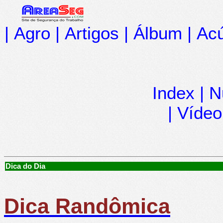
|
Agro
|
Artigos
|
Álbum
|
Acú
Index
|
N
|
Vídeo
Dica do Dia
Dica Randômica