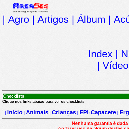
|
Agro
|
Artigos
|
Álbum
|
Acú
Index
|
N
|
Vídeo
Checklists
Clique nos links abaixo para ver os checklists:
Início
Animais
Crianças
EPI-Capacete
Er
|
|
|
|
|
Nenhuma garantia é dada q
Ao fazer uso de algum destes ch