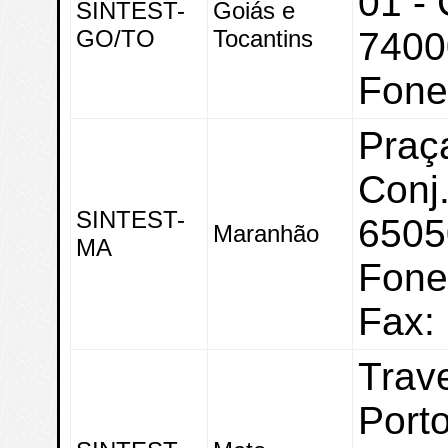
01 - 
SINTEST-
Goiás e
GO/TO
Tocantins
7400
Fone
Praça
Conj
SINTEST-
6505
Maranhão
MA
Fone
Fax:
Trav
Port