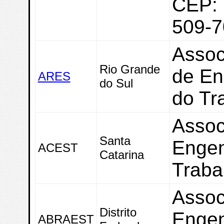
CEP: 
509-7
Assoc
Rio Grande
de En
ARES
do Sul
do Tr
Assoc
Santa
Engen
ACEST
Catarina
Traba
Assoc
Distrito
Engen
ABRAEST