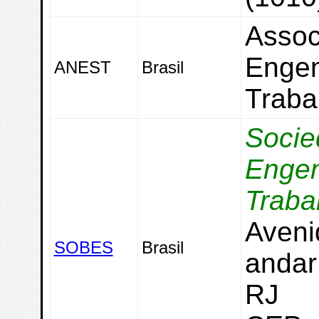
Assoc
Engen
ANEST
Brasil
Traba
Socie
Engen
Traba
Aveni
SOBES
Brasil
andar 
RJ