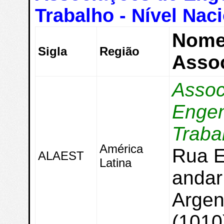
Trabalho - Nível Naci
Nome
Sigla
Região
Asso
Assoc
Engen
Traba
América
Rua E
ALAEST
Latina
andar
Argent
(1010