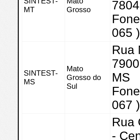
SINTEST-
Mato
7804
MT
Grosso
Fone:
065 
Rua 
7900
Mato
SINTEST-
MS
Grosso do
MS
Sul
Fone:
067 
Rua 
- Cen