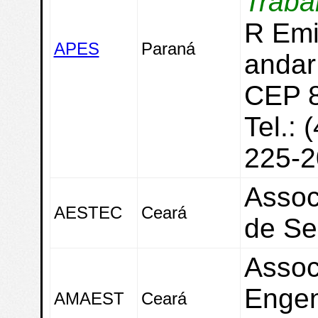
Traba
R Emi
APES
Paraná
andar
CEP 8
Tel.: 
225-2
Assoc
AESTEC
Ceará
de Se
Assoc
Engen
AMAEST
Ceará