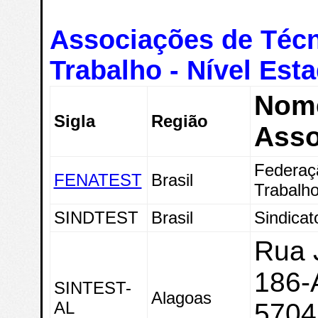
Associações de Téc
Trabalho - Nível Est
Nom
Sigla
Região
Asso
Federaç
FENATEST
Brasil
Trabalh
SINDTEST
Brasil
Sindicat
Rua J
186-A
SINTEST-
Alagoas
AL
5704