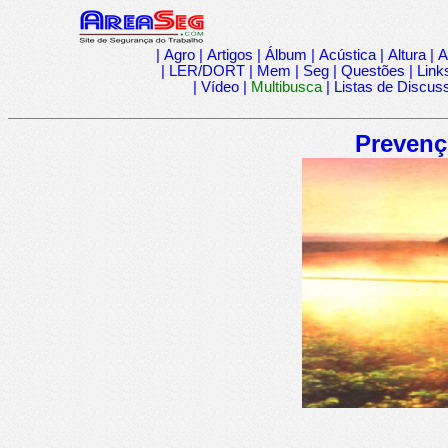
|
Agro
|
Artigos
|
Álbum
|
Acústica
|
Altura
|
A
|
LER/DORT
|
Mem
|
Seg
|
Questões
|
Link
|
Vídeo
|
Multibusca
|
Listas de Discus
Prevenç