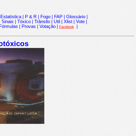
|
Estatística
|
P & R
|
Fogo
|
FAP
|
Glossário
|
|
Sinais
|
Tóxico
|
Trânsito
|
Util
|
Xlist
|
Vote
|
Fórmulas
|
Provas
|
Votação
|
|
Facebook
otóxicos